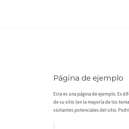
Skip
to
content
Página de ejemplo
Esta es una página de ejemplo. Es di
de su sitio (en la mayoría de los te
visitantes potenciales del sitio. Podrí