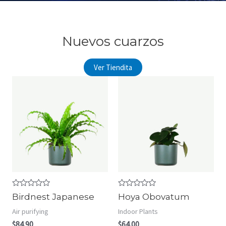
Nuevos cuarzos
Ver Tiendita
R
R
Birdnest Japanese
Hoya Obovatum
a
a
t
t
Air purifying
Indoor Plants
e
e
d
d
$
84.90
$
64.00