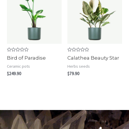
R
R
Bird of Paradise
Calathea Beauty Star
a
a
t
t
Ceramic pots
Herbs seeds
e
e
d
d
$
249.90
$
79.90
0
0
o
o
u
u
t
t
o
o
f
f
5
5