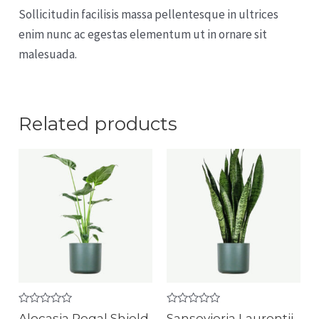
Sollicitudin facilisis massa pellentesque in ultrices
enim nunc ac egestas elementum ut in ornare sit
malesuada.
Related products
Rated
Rated
Alocasia Regal Shield
Sansevieria Laurentii