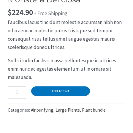
$
224.90
+ Free Shipping
Faucibus lacus tincidunt molestie accumsan nibh non
odio aenean molestie purus tristique sed tempor
consequat risus tellus amet augue egestas mauris
scelerisque donec ultrices.
Sollicitudin facilisis massa pellentesque in ultrices
enim nunc ac egestas elementum ut in ornare sit
malesuada.
Monstera
Add To Cart
Deliciosa
quantity
Categories:
Air purifying
,
Large Plants
,
Plant bundle