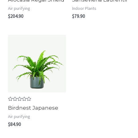
0
0
out
out
Air purifying
Indoor Plants
of
of
5
5
$
204.90
$
79.90
Rated
Birdnest Japanese
0
out
Air purifying
of
5
$
84.90