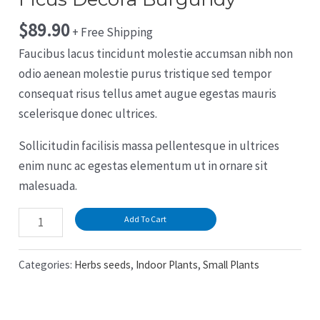
$
89.90
+ Free Shipping
Faucibus lacus tincidunt molestie accumsan nibh non
odio aenean molestie purus tristique sed tempor
consequat risus tellus amet augue egestas mauris
scelerisque donec ultrices.
Sollicitudin facilisis massa pellentesque in ultrices
enim nunc ac egestas elementum ut in ornare sit
malesuada.
Ficus
Add To Cart
Decora
Burgundy
Categories:
Herbs seeds
,
Indoor Plants
,
Small Plants
quantity