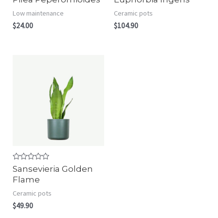
0
0
out
out
Low maintenance
Ceramic pots
of
of
5
5
$
24.00
$
104.90
Rated
Sansevieria Golden
0
Flame
out
of
Ceramic pots
5
$
49.90