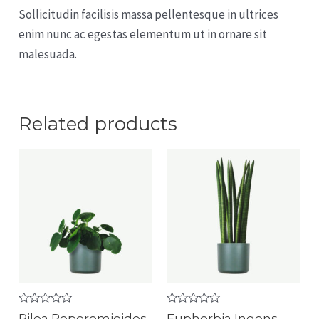
Sollicitudin facilisis massa pellentesque in ultrices
enim nunc ac egestas elementum ut in ornare sit
malesuada.
Related products
Rated
Rated
Pilea Peperomioides
Euphorbia Ingens